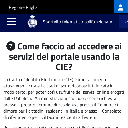
Log
Salta al contenuto principale
Skip to site navigation
Regione Puglia
me
Sportello telematico polifunzionale
Come faccio ad accedere ai
servizi del portale usando la
CIE?
La Carta d'Identità Elettronica (CIE) è uno strumento
attraverso il quale i cittadini sono riconosciuti in rete in
modo certo, per poter così usufruire dei servizi online erogati
dalle Pubbliche Amministrazioni che può essere
richiesta
presso il proprio Comune di residenza, presso il Comune di
dimora per i cittadini residenti in Italia e presso il Consolato
di riferimento per i cittadini residenti all’estero.
Per accedere ai servizi del portale con CIE è necessario che