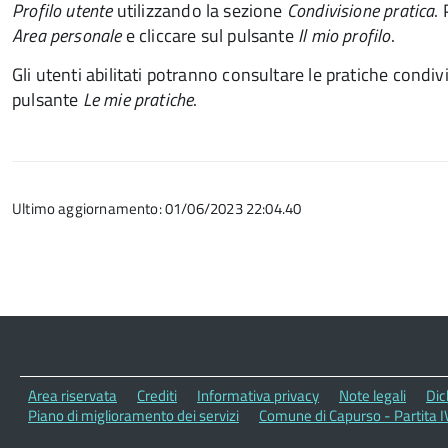
Profilo utente
utilizzando la sezione
Condivisione pratica
.
Area personale
e cliccare sul pulsante
Il mio profilo
.
Gli utenti abilitati potranno consultare le pratiche condiv
pulsante
Le mie pratiche
.
Ultimo aggiornamento: 01/06/2023 22:04.40
Area riservata
Crediti
Informativa privacy
Note legali
Dic
Piano di miglioramento dei servizi
Comune di Capurso - Partita 