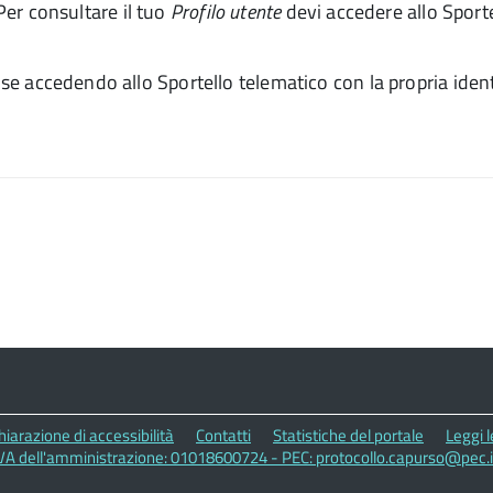
 Per consultare il tuo
Profilo utente
devi accedere allo Sportel
ise accedendo allo Sportello telematico con la propria identi
hiarazione di accessibilità
Contatti
Statistiche del portale
Leggi 
IVA dell'amministrazione: 01018600724 - PEC: protocollo.capurso@pec.i