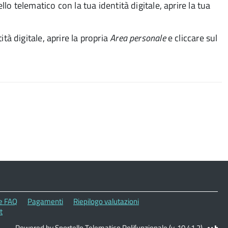
lo telematico con la tua identità digitale, aprire la tua
tà digitale, aprire la propria
Area personale
e cliccare sul
le FAQ
Pagamenti
Riepilogo valutazioni
t
Powered by Sportello Telematico Polifunzionale (v. 10.41.2)