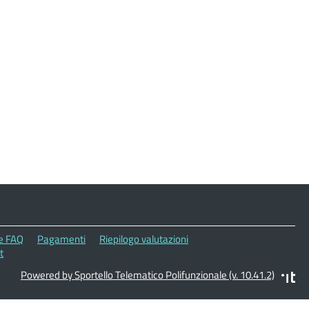
le FAQ
Pagamenti
Riepilogo valutazioni
t
Powered by Sportello Telematico Polifunzionale (v. 10.41.2)