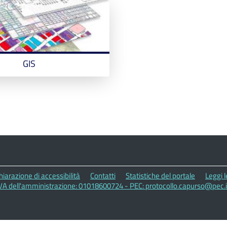
GIS
hiarazione di accessibilità
Contatti
Statistiche del portale
Leggi 
IVA dell'amministrazione: 01018600724 - PEC: protocollo.capurso@pec.i